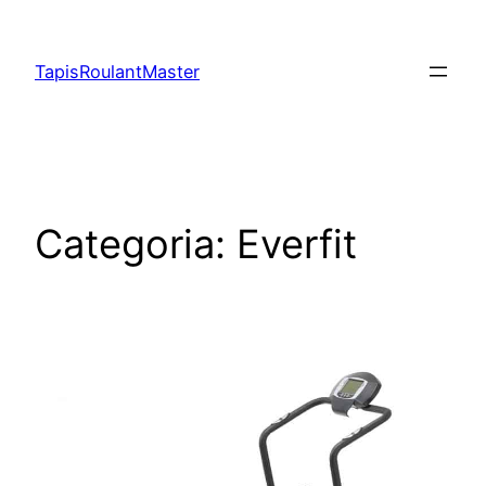
Vai
al
TapisRoulantMaster
contenuto
Categoria:
Everfit