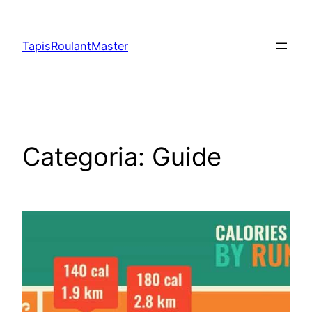
Vai
al
TapisRoulantMaster
contenuto
Categoria:
Guide