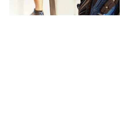
Come scegliere un
tapis roulant?