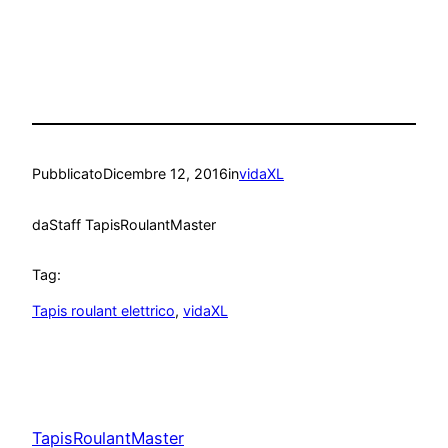
Pubblicato
Dicembre 12, 2016
in
vidaXL
da
Staff TapisRoulantMaster
Tag:
Tapis roulant elettrico
, 
vidaXL
TapisRoulantMaster