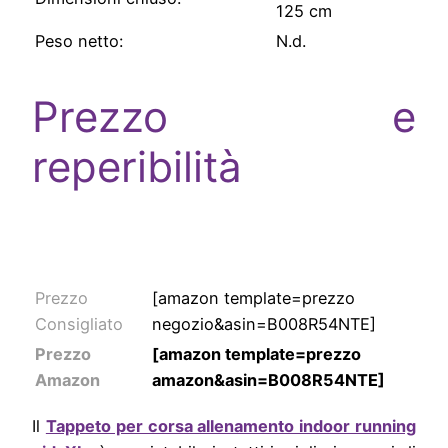
125 cm
Peso netto:
N.d.
Prezzo e
reperibilità
Tapis
Roulant prezzi
Prezzo
[amazon template=prezzo
Consigliato
negozio&asin=B008R54NTE]
Prezzo
[amazon template=prezzo
Amazon
amazon&asin=B008R54NTE]
Il
Tappeto per corsa allenamento indoor running