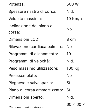
Potenza:
500 W
Spessore nastro di corsa:
N.d.
Velocità massima:
10 Km/h
Inclinazione del piano di
No
corsa:
Dimensioni LCD:
8 cm
Rilevazione cardiaca palmare:
No
Programmi di allenamento:
10
Programmi di velocità:
N.d.
Peso massimo utilizzatore:
100 Kg
Preassemblato:
No
Pieghevole salvaspazio:
Sì
Piano di corsa ammortizzato:
Sì
Dimensioni aperto:
N.d.
60 x 60 x
Dimensioni chiuso: