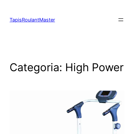
Vai
al
TapisRoulantMaster
contenuto
Categoria:
High Power